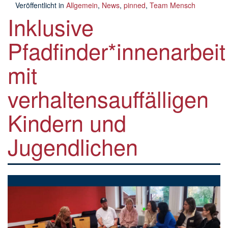
Veröffentlicht in
Allgemein
,
News
,
pinned
,
Team Mensch
Inklusive
Pfadfinder*innenarbeit
mit
verhaltensauffälligen
Kindern und
Jugendlichen