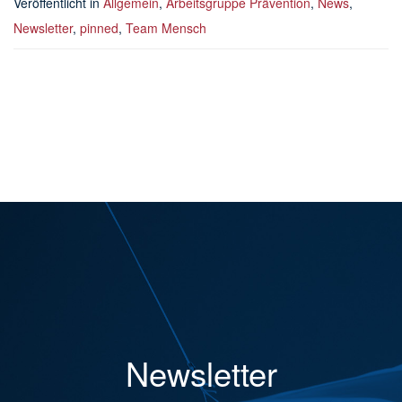
Veröffentlicht in
Allgemein
,
Arbeitsgruppe Prävention
,
News
,
Newsletter
,
pinned
,
Team Mensch
Newsletter