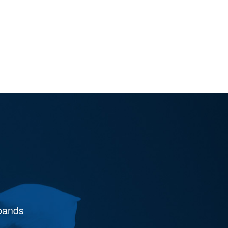
rbands