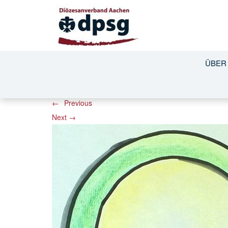
Kreis
ÜBER
Published
20.07.2017
at
474 × 456
in
Pastorales
←
Previous
Next
→