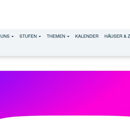
022.svg
 UNS
STUFEN
THEMEN
KALENDER
HÄUSER & 
r*innen