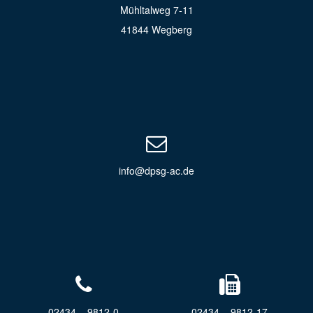
Mühltalweg 7-11
41844 Wegberg
info@dpsg-ac.de
02434 – 9812-0
02434 – 9812-17