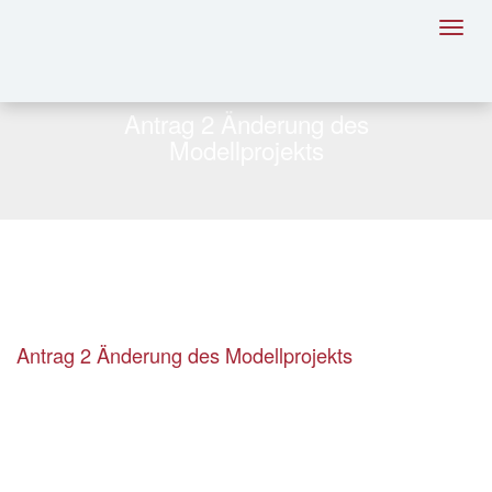
Toggl
navig
Antrag 2 Änderung des
Modellprojekts
Antrag 2 Änderung des Modellprojekts