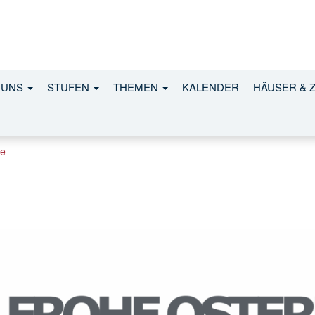
25
 UNS
STUFEN
THEMEN
KALENDER
HÄUSER & 
ge