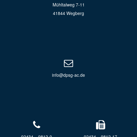
Mühltalweg 7-11
41844 Wegberg
info@dpsg-ac.de
02434 – 9812-0
02434 – 9812-17