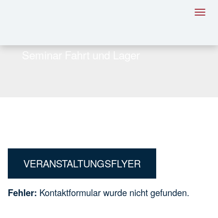
Toggl
navig
Seminar Fahrt und Lager
VERANSTALTUNGSFLYER
Kontaktformular wurde nicht gefunden.
Fehler: