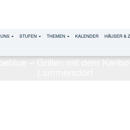
 UNS
STUFEN
THEMEN
KALENDER
HÄUSER & 
beblue – Grillen mit dem Karlbol
Lammersdorf