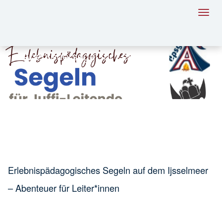
Toggl
navig
Abenteuersegel für Leiter*innen
Erlebnispädagogisches Segeln auf dem Ijsselmeer
– Abenteuer für Leiter*innen