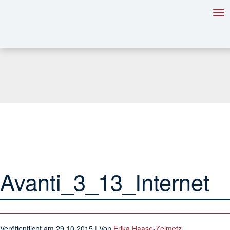
Tog
nav
Avanti_3_13_Internet
Veröffentlicht am
29.10.2015
| Von
Erika Haase-Zeimetz