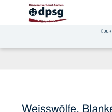
ÜBER
Weisswölfe, Blan