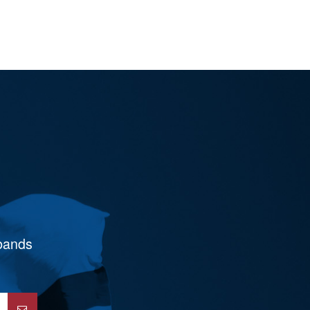
rbands