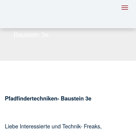
Toggl
navig
Baustein 3e
Pfadfindertechniken- Baustein 3e
Liebe Interessierte und Technik- Freaks,